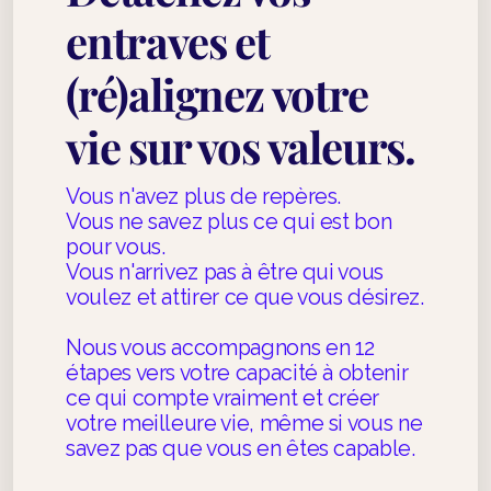
entraves et
Votre Carnet de bord
(ré)alignez votre
Qui je suis
vie sur vos valeurs.
Ils et Elles m'ont fait confiance
En bonus
Vous n'avez plus de repères.
Vous ne savez plus ce qui est bon
Contact et Inscription
pour vous.
Vous n'arrivez pas à être qui vous
voulez et attirer ce que vous désirez.
Nous vous accompagnons en 12
étapes vers votre capacité à obtenir
ce qui compte vraiment et créer
votre meilleure vie, même si vous ne
savez pas que vous en êtes capable.