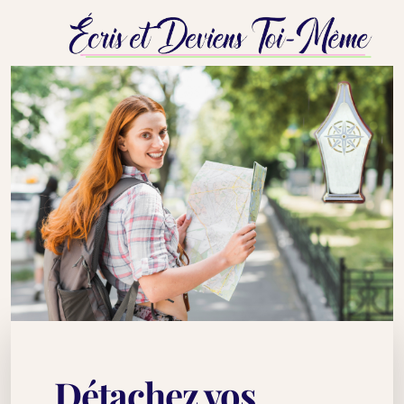
En résumé
Pour qui
Témoignages
Conditions d'admission
Méthode
Les 12 Étapes
Détachez vos
Résultats