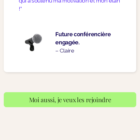
qui a soutenu ma motivation et mon élan
!”
Future conférencière
engagée.
– Claire
Moi aussi, je veux les rejoindre